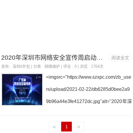
管理和升级等。IT外包服务是企业迅速发
展企业数字化，提高数字化质量、提高企
业工作效率，节约信息化成本的一种途
径，也为个人用户提供巨大的帮助。一、
深圳罗湖IT外包公司 罗湖IT外包公司专
2020年深圳市网络安全宣传周启动，持续一周集中举行丰富活动
阅读全文
发布 :
深圳it外包
| 分类 :
网络维护
| 评论 : 0 | 浏览 : 1764次
注IT外包服务：电脑维修、网络维护、服
˂imgsrc="https://www.szxpc.com/zb_use
务器运维、打印机传真机加粉换硒鼓、笔
rs/upload/2021-02-22/db6285d0bee2a9
记本、一体机租赁、二手电脑回收，业务
9b96a44e3fe41272dc.jpg"alt="2020年深
覆盖全区以下各个街道和社区：桂园街
圳市网络安全宣传周启动深圳网络维护，
道：辖大塘龙、桂木园、人民桥、红岭、
持续一周集中举行丰富活动"˃见圳客户端
‹‹
1
››
红南、红村、