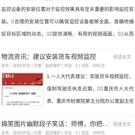
监控安装。上海安装办公室监控；021-
监控设备的安装位置对于监控效果具有至关重要的影响监控安
流等设备的温度监测，防止在运行过
54140117监控安装，车间、电梯、仓
装。合理的安装位置可以确保监控设备能够全面、准确地捕
程中因氧化、松动、灰尘等因素造成接点
库上门安装和维修监控摄像头；一般来
捉目标区域的动态，提供清晰、有用的视频画面，从而
接触电阻过大而发热成为安全隐患，
说，我们是采用的海康的录像机+W
帮助监控人员及时发现问题、进行预警和处理。首先，安
提高设备安全保障，及时、持续、准
D的监控级硬盘，监控硬件，它和
物流资讯：建议安装货车视频监控
阅读全文
装位置的选择应充分考虑监控范围监控安装。要确保监控设
确反映设备运行状态，降低设备事故
普通硬盘的区别，就是监控硬盘，
发布 :
深圳it外包
| 分类 :
监控维护
| 评论 : 0 | 浏览 : 2991次
备能够覆盖需要监控的全部区域，避免盲区，同时又要
率监控安装。2电气接线点在线测温元
1.一人大代表建议：安装货车视频监控、
可以有更高的稳定性，因为监控一般
避免过度重叠，浪费资源。这需要根据实际环境和监控需
件：2.1温度传感器a.电池供电型无线温
强制驾驶员休息近期，重庆市人大代
来说，是需要24小时开机，并且一
求，进行合理的规划和布局。其次，安装位置的安全性
度传感器安装于发
表、重庆市检察院第五分院办公室副主任
直在线的监控安装。上海办公室安装监
也是必须要考虑的监控安装。监控设备应安装在不易被破
罗君提出建议，加强对重型货车执法
控摄像头我们安装监控，可以有多
坏、不易被干扰的地方，防止设备被破坏或数据被篡改。
搞笑图片幽默段子笑话：师傅，你把摄像头安装成这样能监控啥？
阅读全文
合力、监督管理，防范重型货车交通
种方式，比如你已经有监控，需
同时，设备的安装也应符合相关法律法规和隐私保护要求，
发布 :
深圳it外包
| 分类 :
监控维护
| 评论 : 0 | 浏览 : 3088次