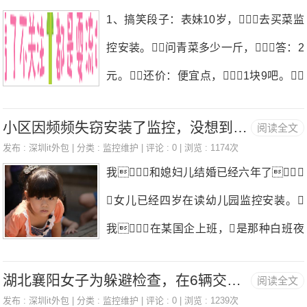
事故监控安装。罗君建议：应加强执
要移机，也是可以的，我们可以
1、搞笑段子：表妹10岁，去买菜监
不得侵犯他人合法权益。此外，安装位置还应考虑设
法工作合力，开展交警、交管、车管
布线，和架设网络条件，让你公
控安装。问青菜多少一斤，答：2
备的视角和高度监控安装。合
等部门联合执法专项行动，提高路面
司原来
元。还价：便宜点，1块9吧。
执法见警率和管事率，严查超载超限
菜贩同意了，正好称了一斤。
监控安装。同时，加强车辆监督管
小区因频频失窃安装了监控，没想到我却因此发现了妻子的秘密
阅读全文
付钱的时候，这2货掏出2元钱对
理，实行倒查追责制度，梳理排查
发布 :
深圳it外包
| 分类 :
监控维护
| 评论 : 0 | 浏览 : 1174次
菜贩说，不用找了。。。
我和媳妇儿结婚已经六年了，
隐患车辆清单，对存在经营业务与营
2、搞笑段子：幼儿园要给孩子们测量
女儿已经四岁在读幼儿园监控安装。
业执照不符、多次未尽安全管理责任的企
身高体重，我把体重计搬到教室
我在某国企上班，是那种白班夜
业增大教育惩处力度，加强对重型货
监控安装。一小男孩悄悄地放了一
班交替着倒班的工作，算不上清闲但是
车年审、报废年限和报废标准的管理，
只脚，当他发现有数字时马上
湖北襄阳女子为躲避检查，在6辆交通执法车上安装GPS监控动向
阅读全文
也不辛苦，工资也不多。孩子平时由
严厉整治套牌假牌等“问题车”。她
叫来了伙伴，并激动地说:“快
发布 :
深圳it外包
| 分类 :
监控维护
| 评论 : 0 | 浏览 : 1239次