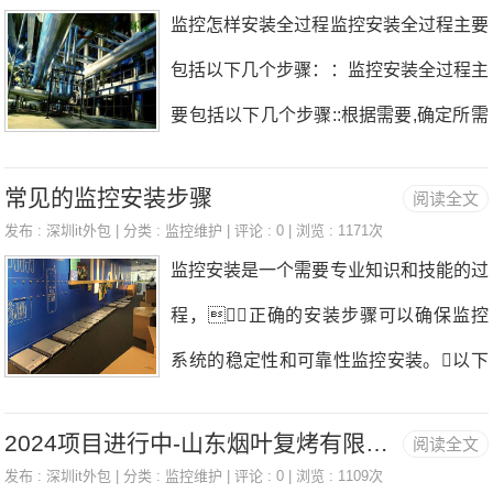
果。接下来，我们需要选择合适的线缆监控安装。
监控怎样安装全过程监控安装全过程主要
格工程监控安装。2.7计划
一般来说，推荐使用SYV-75-5或SYV-75-3的同轴电缆，
包括以下几个步骤：：监控安装全过程主
它们具有良好的抗干扰性和传输效果。线缆的长度应根
要包括以下几个步骤::根据需要,确定所需
据实际需要来确定，过长或过短都可能影响监控效果。
的监测设备和系统参数监控安装。
在安装过程中，我们还需要注意摄像头的供电问题监控
常见的监控安装步骤
阅读全文
选择适当的检测工具或方案进行测试。
安装。一般来说，摄像头需要24小时不间断供电，因
发布 :
深圳it外包
| 分类 :
监控维护
| 评论 : 0 | 浏览 : 1171次
检查传感器、控制器以及其他电气
监控安装是一个需要专业知识和技能的过
此建议使用独立的电源插座，以确保供电的稳定性。此
部件是否完好无损。:建立一个完整
程，正确的安装步骤可以确保监控
外
的安全管理体系,确保在生产过程中能够
系统的稳定性和可靠性监控安装。以下
及时发现问题并解决问题监控安装。
是常见的监控安装步骤：1.确定监控区域
准备好相关软件、驱动程序等硬件文
2024项目进行中-山东烟叶复烤有限公司诸城复烤厂监控设备安装及配件采购项目
阅读全文
和监控点：首先需要确定需要监控的区域
件,以便及时响应客户的需求与反馈。
发布 :
深圳it外包
| 分类 :
监控维护
| 评论 : 0 | 浏览 : 1109次