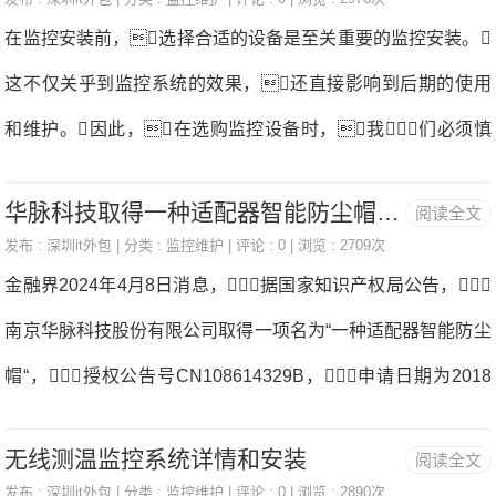
题，引发了一系列讨论和争
在监控安装前，选择合适的设备是至关重要的监控安装。
议。首先，我们需要明确的
这不仅关乎到监控系统的效果，还直接影响到后期的使用
是，电脑监控软件作为一种技术工
和维护。因此，在选购监控设备时，我们必须慎
具，其使用目的应该是合法的，
重考虑各种因素。首先，我们要明确监控的目的和需
并在合理范围内监控安装。企业为
华脉科技取得一种适配器智能防尘帽专利，可以智能监控各个端口防尘帽的安装与使用情况
阅读全文
求监控安装。不同的场所和目的，需要不同类型的监控设
了保障公司资产和信息安全，安
发布 :
深圳it外包
| 分类 :
监控维护
| 评论 : 0 | 浏览 : 2709次
备。例如，商业场所可能需要高清晰度的摄像头，以
金融界2024年4月8日消息，据国家知识产权局公告，
装监控软件是可以理解的。企业安
便捕捉细节；而工业园区则可能需要具备夜视功能的设备，
南京华脉科技股份有限公司取得一项名为“一种适配器智能防尘
装电脑监控软件在一定程度上可以实现隐
以确保夜间安全。因此，在选择设备时，我们必
帽“，授权公告号CN108614329B，申请日期为2018
藏的功能监控安装。一些高端的监
须根据实际需求来确定设备的类型和规格。其次，我
年7月监控安装。专利摘要显示，本发明公开了一
控软件可以通过技术手段隐藏自身，
们要考虑设备的性能和质量监控安装。优质的设备往往具有
无线测温监控系统详情和安装
阅读全文
种适配器智能防尘帽，包括底座、盖板、第一簧片、第二
避免被用户发现和卸载。例如，
更好的稳定性和耐用性，能够长时间稳定运行，减少故
发布 :
深圳it外包
| 分类 :
监控维护
| 评论 : 0 | 浏览 : 2890次