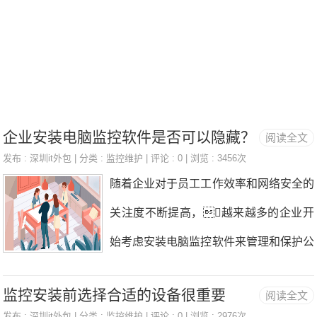
管理和升级等。IT外包服务是企业迅速发
展企业数字化，提高数字化质量、提高企
业工作效率，节约信息化成本的一种途
径，也为个人用户提供巨大的帮助。一、
深圳罗湖IT外包公司 罗湖IT外包公司专
企业安装电脑监控软件是否可以隐藏？
阅读全文
发布 :
深圳it外包
| 分类 :
监控维护
| 评论 : 0 | 浏览 : 3456次
注IT外包服务：电脑维修、网络维护、服
随着企业对于员工工作效率和网络安全的
务器运维、打印机传真机加粉换硒鼓、笔
关注度不断提高，越来越多的企业开
记本、一体机租赁、二手电脑回收，业务
始考虑安装电脑监控软件来管理和保护公
覆盖全区以下各个街道和社区：桂园街
司资源监控安装。然而，随之
道：辖大塘龙、桂木园、人民桥、红岭、
监控安装前选择合适的设备很重要
阅读全文
而来的是关于软件是否可以隐藏的问
红南、红村、
发布 :
深圳it外包
| 分类 :
监控维护
| 评论 : 0 | 浏览 : 2976次