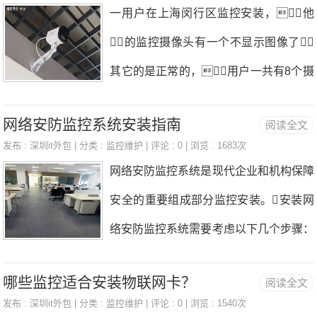
在韩建库家中，志愿者们安装好智能
相应的设备上，如硬盘录像机、交
一用户在上海闵行区监控安装，他
标文件）监控安装。4.供货或实施
监控设备后，又耐心为老人讲解设备
换机等监控安装。要注意线缆的长度和
的监控摄像头有一个不显示图像了；
的使用方法，并给老人进行了演
走向，避免出现混乱或拉扯
其它的是正常的，用户一共有8个摄
示，确保老人能够“懂用途、会使
像头，有一个安装在户外的摄像头
用”。独居老人韩大爷高兴地说：“有了
网络安防监控系统安装指南
阅读全文
不显示了，安装时间也有3年左右了
它，子女可随时随地关注到我，
发布 :
深圳it外包
| 分类 :
监控维护
| 评论 : 0 | 浏览 : 1683次
，使用的是一台硬盘录像机加上一
网络安防监控系统是现代企业和机构保障
感觉心里踏实多了！”独居老人韩
个POE网络交换机的方式，摄像头
安全的重要组成部分监控安装。安装网
大爷患有类风湿，行动多有不便，
供电是采用的POE；闵行莘庄，七
络安防监控系统需要考虑以下几个步骤：
子女在外工作监控安装。社区网格员
宝，沪闵公路，金都路，
设计规划：在安装网络安防监控系统之
王燕了解到韩大爷无人看管照护，
银都路、中春路、华翔公路，诸
哪些监控适合安装物联网卡？
阅读全文
前，首先需要进行设计规划监控安
为了方便子女时刻关注到老人在家的状
翟，华漕、纪王；安装监控摄像
发布 :
深圳it外包
| 分类 :
监控维护
| 评论 : 0 | 浏览 : 1540次
装。确定监控区域、监控摄像头数量和