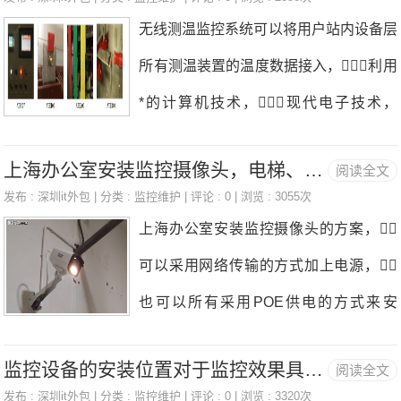
簧片、印制板和芯片，所述底座包括位于前端的堵头，
一些软件可以在安装后隐藏图标，
无线测温监控系统可以将用户站内设备层
障和维修的频率。此外，设备的画质、声音清晰度等也是
堵头根部设置有挡板，所述底座的尾部有一块突出的
或者在任务管理器中隐藏进程，使得
所有测温装置的温度数据接入，利用
评判设备性能的重要指
把手隔板，所述把手隔板和挡板中间有一个中空腔体，
被监控的员工难以发现软件的存在。
*的计算机技术，现代电子技术，
所述腔体内部设置有两个工字形槽口分别用来安装第一簧
然
通讯技术和信号处理技术，将接
片和第二簧片；所述腔体底部设置有一个方形槽口用于固定芯
上海办公室安装监控摄像头，电梯、车间、仓库安装监控摄像头的方案
阅读全文
入测温装置的温度数据经过读取、分析、
片，第一簧片和第二簧片在腔体的底部分别与芯片的正负
发布 :
深圳it外包
| 分类 :
监控维护
| 评论 : 0 | 浏览 : 3055次
处理，显示在计算机上，实现对
上海办公室安装监控摄像头的方案，
极接触导通；所述盖板和底座安装固定，所述盖板上设置
全站所有温度节点进行监视监控安装。
可以采用网络传输的方式加上电源，
有
详情介绍1电气接线点在线测温产品简
也可以所有采用POE供电的方式来安
介：无线测温监控系统适用于高低压开关
装，POE相对来说要方便得多，但
柜内电缆接头、断路器触头、刀闸开关、
监控设备的安装位置对于监控效果具有至关重要影响
阅读全文
是机柜当中，会加一台POE的交换机
高压电缆中间头、干式变压器、低压大电
发布 :
深圳it外包
| 分类 :
监控维护
| 评论 : 0 | 浏览 : 3320次