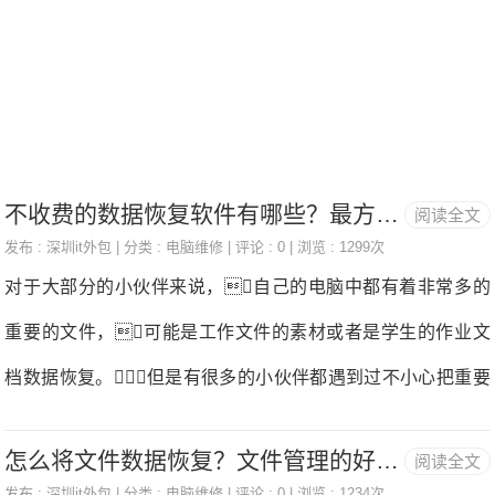
管理和升级等。IT外包服务是企业迅速发
展企业数字化，提高数字化质量、提高企
业工作效率，节约信息化成本的一种途
径，也为个人用户提供巨大的帮助。一、
深圳罗湖IT外包公司 罗湖IT外包公司专
不收费的数据恢复软件有哪些？最方便的三个软件
阅读全文
发布 :
深圳it外包
| 分类 :
电脑维修
| 评论 : 0 | 浏览 : 1299次
注IT外包服务：电脑维修、网络维护、服
对于大部分的小伙伴来说，自己的电脑中都有着非常多的
务器运维、打印机传真机加粉换硒鼓、笔
重要的文件，可能是工作文件的素材或者是学生的作业文
记本、一体机租赁、二手电脑回收，业务
档数据恢复。但是有很多的小伙伴都遇到过不小心把重要
覆盖全区以下各个街道和社区：桂园街
的文件误删除的情况吧。很多的用户遇到这个状况不知道
道：辖大塘龙、桂木园、人民桥、红岭、
怎么将文件数据恢复？文件管理的好帮手
阅读全文
应该怎么办。其实只要把误删除的文件恢复回原来的位置
红南、红村、
发布 :
深圳it外包
| 分类 :
电脑维修
| 评论 : 0 | 浏览 : 1234次