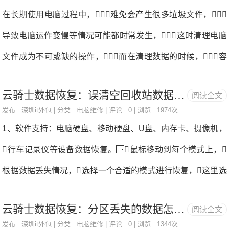
复。所谓的扫描是从文件系统的结构方面入手，并不会
在长期使用电脑过程中，难免会产生很多垃圾文件，
法被数据恢复软件找回下半截数据恢复。数据恢复后照片只
对文件数据本身进行修改，也就没有损坏的可能数据恢
导致电脑运作变慢等情况可能都时常发生，这时清理电脑
打开一截处理建议
复。另外所谓的恢复也只是将文件导出到另外一个磁盘中，
文件成为不可或缺的操作，而在清理数据的时候，容
并不会将数据直接覆盖到原来的磁盘，软件在导出过
易将一些重要的数据同时清理掉，那么对于丢失的数据如
程中也会弹出“保存路径与待恢复文件不能在相同分区，请
云骑士数据恢复：误清空回收站数据的恢复方法
阅读全文
何恢复呢？如何深层恢复电脑数据？而想要进行电脑
重新选择”的温馨提示，选择正确路径后才能完成恢复，
发布 :
深圳it外包
| 分类 :
电脑维修
| 评论 : 0 | 浏览 : 1974次
数据深层次的恢复，就得借助一款专业的数据恢复软件来
1、软件支持：电脑硬盘、移动硬盘、U盘、内存卡、摄像机，
因此恢复过程也不会造成文件损坏。数据恢复软件正确
实现数据恢复。云骑士数据恢复软件是一款可快速扫描预
行车记录仪等设备数据恢复。鼠标移动到每个模式上，
使用方法一、在官网
览、精准恢复数据的电脑应用软件，适用多种恢复场景，
根据数据丢失情况，选择一个合适的模式进行恢复，这里选
广泛恢复类型，能够保护数据安全，并且提供专
择误清空回收站。2、选择磁盘或分区（建议根据丢失数据
业的技术咨询数据恢复。软件支持硬盘、U盘、内存卡、摄
云骑士数据恢复：分区丢失的数据怎么恢复
阅读全文
的分区来选择恢复），选定磁盘后点击【开始扫描】按钮，
像机，行车记录仪等各种设备。操作简单易懂，可
发布 :
深圳it外包
| 分类 :
电脑维修
| 评论 : 0 | 浏览 : 1344次