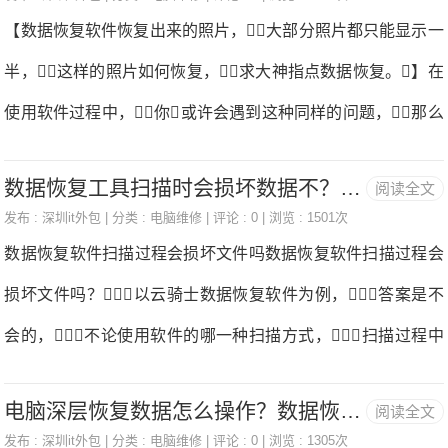
桌面文件恢复前准备一、查看自己电脑桌面存储路径方法如
【数据恢复软件恢复出来的照片，大部分照片都只能显示一
后就不知道怎么找回了，而小编带来的这些软件却可
下：双击“此电脑"图标，找到左侧边栏的“桌面”项并鼠标
半，这样的照片如何恢复，求大神指点数据恢复。】在
以来深挖数
右键单击数据恢复。弹出菜单中选择“属性”项，点
使用软件过程中，你或许会遇到这种同样的问题，那么
击窗口中的“位置”项，即可查看桌面文件存储路径数据
数据恢复后照片为什么只打开一截了呢？小编将作出如下
恢复。二、下载云骑士数据恢复软件到电脑记得不能将
数据恢复工具扫描时会损坏数据不？如何有效避免恢复的文件损坏
阅读全文
分析，希望对你有所帮助！数据恢复后照片只打开一截
软件下载安装在丢失盘中数据恢复，如你恢复的是
发布 :
深圳it外包
| 分类 :
电脑维修
| 评论 : 0 | 浏览 : 1501次
常见原因：1、数据恢复软件不佳：如果选用的数据恢复软件
数据恢复软件扫描过程会损坏文件吗数据恢复软件扫描过程会
C盘数据，则需要将软件安装在C盘以外的磁
不佳，可能会导致恢复的照片出现无图像或图像残缺情况数
损坏文件吗？以云骑士数据恢复软件为例，答案是不
据恢复。2、照片文件出现损坏：照片只显示一半内容，可
会的，不论使用软件的哪一种扫描方式，扫描过程中
能与照片本身已经损坏或者在照片丢失后因各种原因导致损坏
都不存在损坏源文件的问题，除非您将软件下载和安装在
数据恢复。3、照片文件发生覆盖：出现恢复的照片只打开一
电脑深层恢复数据怎么操作？数据恢复软件帮助实现！
阅读全文
需要恢复数据的磁盘中，造成数据覆盖而损坏文件数据恢
截也可能是因为数据覆盖原因导致的，照片在数据恢复时无
发布 :
深圳it外包
| 分类 :
电脑维修
| 评论 : 0 | 浏览 : 1305次