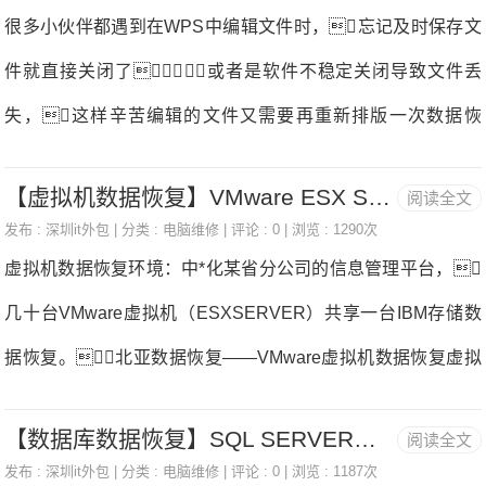
脑上，软件全面兼容XP/Win7/Win8/Win10/win11系统数据
很多小伙伴都遇到在WPS中编辑文件时，忘记及时保存文
这里为了演示恢复效果，将
恢复。运行安装好的软件，将网络关闭情况下进入软件
件就直接关闭了，或者是软件不稳定关闭导致文件丢
操作主界面，在界面左侧的功能选择栏中选择场景模式，
失，这样辛苦编辑的文件又需要再重新排版一次数据恢
选择需要扫描的磁盘位置，点击开始扫描数据恢复。
复。那么WPS文件没保存关闭了有没有办法恢复数据
展开全文软件扫描过程中不需要联网，扫描速度主要根据当
【虚拟机数据恢复】VMware ESX SERVER数据恢复案例
阅读全文
呢？下面就教给你具体的解决方法。如果打开了
前所扫描的磁盘大小和数据多少决定，如果磁盘中存在坏道
发布 :
深圳it外包
| 分类 :
电脑维修
| 评论 : 0 | 浏览 : 1290次
WPS中的自动备份功能数据恢复，那么我们就可以在
虚拟机数据恢复环境：中*化某省分公司的信息管理平台，
用时会偏长一点，具体的剩余时间软件上有数据恢复。
备份中心中找到需要的文件，具体操作如下：演示机型：D
几十台VMware虚拟机（ESXSERVER）共享一台IBM存储数
elloptiplex7050系统版本：Windows10软件版本：WPSOffice
据恢复。北亚数据恢复——VMware虚拟机数据恢复虚拟
11.1.0.12358步骤1：首先打开WPS数据恢复，点击上方的
机故障分析：正常工作时候vc上报告虚拟磁盘丢失，管理
“文件”，选择“备份中心”；步骤2：在备份中心中数据恢
【数据库数据恢复】SQL SERVER数据库数据恢复案例
阅读全文
员ssh到ESX中执行fdisk-l命令查看磁盘，发现STORAGE
复，点击“备份中心”选项；展开全文步骤3：进入备份中心
发布 :
深圳it外包
| 分类 :
电脑维修
| 评论 : 0 | 浏览 : 1187次