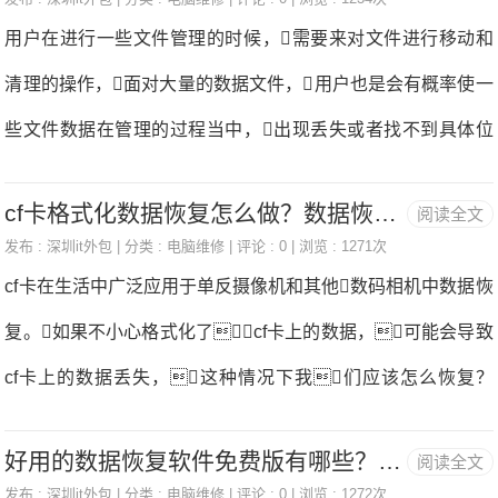
即可。今天就给大家带来数据文件恢复的三种方法。
用户在进行一些文件管理的时候，需要来对文件进行移动和
那么下面就随小编一起来看看吧。方法一：使用“风云恢复
清理的操作，面对大量的数据文件，用户也是会有概率使一
大师”进行恢复使用电脑浏览器搜索“风云恢复大师”，找到
些文件数据在管理的过程当中，出现丢失或者找不到具体位
官网并下载和安装到电脑中，之后打开安装完成的“风云恢
置的情况，如果一不小心转移错误或者删除了一些文件，
复大师”数据恢复。首先选择原数据文件所储存的位置，
cf卡格式化数据恢复怎么做？数据恢复专家帮助你
阅读全文
我们要怎么来恢复这些文件数据呢？很多用户不知道具体
如果记得具体的文件所在位置点击“自定义位置”按钮，如
发布 :
深圳it外包
| 分类 :
电脑维修
| 评论 : 0 | 浏览 : 1271次
恢复文件数据的方法，小编今天可以为大家带来多个解决的
cf卡在生活中广泛应用于单反摄像机和其他数码相机中数据恢
果不记得具体文件所在位置，可以选择原数据文件所在的
方式，有需要来恢复文件数据的用户，可以来进行一个参
复。如果不小心格式化了cf卡上的数据，可能会导致
磁盘位置，之后点
考，帮助大家来恢复文件数据数据恢复。我们对于一些
cf卡上的数据丢失，这种情况下我们应该怎么恢复？
文件数据的处理是要通过合理的管理的，大家也想要将数据
首先当cf卡中的数据不小心格式化后，需要避免对它进
很好的保存，如果出现了文件数据丢失的话，欢迎大家来
好用的数据恢复软件免费版有哪些？轻松数据恢复！
阅读全文
行读写，尤其是写入新的数据，一旦我们往格式化
参考下面小编为大家带来的这些方法，来进行数据的恢复哦
发布 :
深圳it外包
| 分类 :
电脑维修
| 评论 : 0 | 浏览 : 1272次