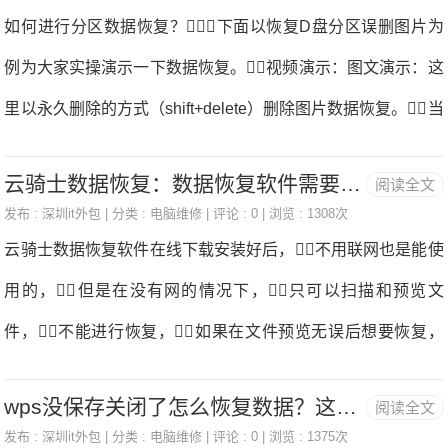
即可开始扫描数据数据恢复。3、正在扫描中（扫描到文件
如何进行分区数据恢复？下面以恢复D盘分区误删图片为
根据数据丢失情况，选择一个合适的模式进行恢复。
后，即购买会员进行恢复）扫描需要时间，请耐心等待（扫
例为大家实操演示一下数据恢复。视频演示：图文演示：这
数据恢复软件
描速度主要根据当前所扫描的磁盘大小和数据多少决定，如
里以永久删除的方式（shift+delete）删除图片数据恢复。当
果磁盘中存在坏道用时会偏长一点）具体的剩余时间软件上有
我们想找回它时，打开回收站会发现找不到该图片
数据恢复。展开全文4、扫描完成后，把需要恢复的文件
云骑士数据恢复：数据恢复软件需要联网吗
阅读全文
数据恢复。这时我们可以使用云骑士数据恢复软件进行
勾选上，再点击右下角底部【立即恢复】按钮，把数据另存
发布 :
深圳it外包
| 分类 :
电脑维修
| 评论 : 0 | 浏览 : 1308次
恢复数据恢复，具体操作步骤如下：打开已经下载安装
云骑士数据恢复软件在线下载安装好后，不用联网也是能使
为到其他的磁盘即可数据恢复。特别提示：数据恢复
好的云骑士数据恢复软件，选择分区恢复数据恢复。
用的，但是在没有网的情况下，只可以扫描和预览文
必须把当前恢复的数据存储
展开全文这里选择扫描D盘，选择好以后点击开始扫描
件，不能进行恢复，如果在文件预览无误后想要恢复，
数据恢复。软件开始扫描文件，安心等待即可，
需在联网状态下才能完成恢复操作数据恢复。首先我
无需手动操作数据恢复。扫描完成后可以通过左侧的导
wps没保存关闭了怎么恢复数据？这样就可以数据恢复
阅读全文
们在联网状态中免费下载云骑士数据恢复软件，并安装到电
航筛选文件格式或者搜索文件名找到丢失的文件数据恢复。
发布 :
深圳it外包
| 分类 :
电脑维修
| 评论 : 0 | 浏览 : 1375次