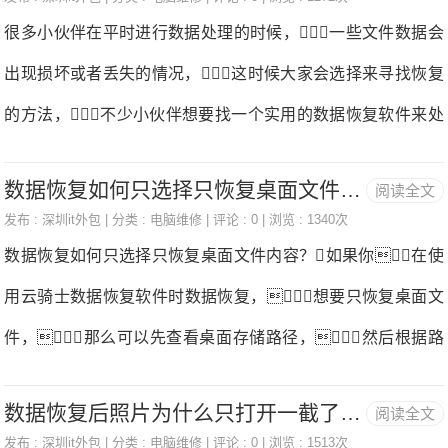
的cf卡中写入新的数据，就很有可能会覆盖掉原有数据，
很多小伙伴在平时进行数据处理的时候，一些文件数据会
数据恢复。方法一：Easyrecovery数据恢复Easyrecovery可
导致丢失的数据无法恢复数据恢复。只要我们没有对cf
出现损坏或者丢失的情况，这时候大家会选择来寻找恢复
以来恢复一些
卡输入新的数据，并且没有物理损坏的情况下，我
的方法，不少小伙伴想要找一个实用的数据恢复软件来处
们可以尝试使用数据恢复软件恢复，这个软件可以恢复内
理，但是却很难找到真正好用的软件，能够来成功地
存卡上被误删、格式化和中病毒的数据数据恢复。该软件的
数据恢复如何只选择只恢复桌面文件内容
阅读全文
帮助用户进行数据的恢复，为了帮助用户来管理数
操作很简单，只需要三个步骤就可以完成数据恢复。01第
发布 :
深圳it外包
| 分类 :
电脑维修
| 评论 : 0 | 浏览 : 1340次
据内容，小编也是为大家带来了一些好用的数据恢
数据恢复如何只选择只恢复桌面文件内容？如果你在使
一步：下载软件后，选择使用免费试用版，其功能与专
复软件免费版的推荐，这对每一位用户都是非常有用的，
用云骑士数据恢复软件时数据恢复，想要只恢复桌面文
业版无
可以来找到自己丢失的文件进行恢复，让大家可以不
件，那么可以先查看桌面存储路径，然后根据路
用担心文件数据内容丢失，有需要的用户可以来进行参考
径找到桌面文件夹，预览找到需要的文件进行恢复，
数据恢复。对于大家的数据内容，都是属于电脑的虚拟
数据恢复后照片为什么只打开一截了？怎么处理
阅读全文
下面以win10系统为例，为大家具体演示恢复教程：
数据，有着自己的储存方式，很多用户在丢失文件之
发布 :
深圳it外包
| 分类 :
电脑维修
| 评论 : 0 | 浏览 : 1513次