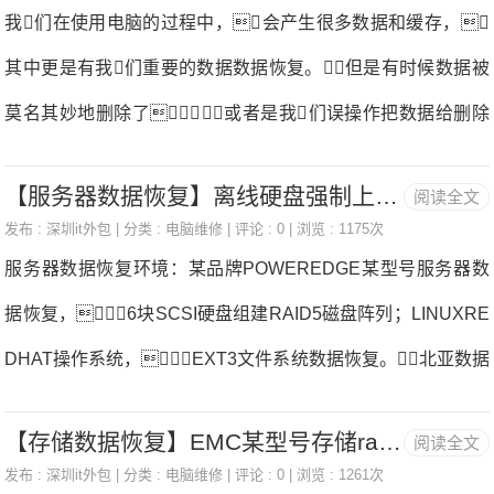
虚拟机数据文件丢失，整个Hyper-V服务瘫痪，虚拟机
我们在使用电脑的过程中，会产生很多数据和缓存，
数据文件进行检测，
无法使用数据恢复。管理员联系我们数据恢复中心寻求帮
其中更是有我们重要的数据数据恢复。但是有时候数据被
助，北亚数据恢复工程师团队对故障存储服务器进行检
莫名其妙地删除了，或者是我们误操作把数据给删除
测：1、检测故障存储服务器没有发现物理故障，硬盘均可
了。你想要恢复它，又怕操作困难，也不清
以正常工作数据恢复。2、检查操作系统没有发现出错进
【服务器数据恢复】离线硬盘强制上线导致RAID5崩溃的数据恢复
阅读全文
楚有什么电脑数据恢复软件。这里小编给大家介绍3个工具
程，排除因操作系统问题导致的数据丢失数据恢复。3、
发布 :
深圳it外包
| 分类 :
电脑维修
| 评论 : 0 | 浏览 : 1175次
帮助大家恢复电脑数据，摆脱这种困境数据恢复。一.快
服务器数据恢复环境：某品牌POWEREDGE某型号服务器数
分析丢失数据的硬盘的文件系统：打开正常，排除入侵
速撤回删除的数据不小心删除了电脑里的文件，你
据恢复，6块SCSI硬盘组建RAID5磁盘阵列；LINUXRE
第一时间就会想到数据恢复软件有哪些？如果你的文件
DHAT操作系统，EXT3文件系统数据恢复。北亚数据
是剛被删除，还没来得及进行下一步的操作，你可
恢复——RAID5数据恢复服务器故障分析：经过检测以及和用
以使用快捷键“Ctrl+Z”来返回上一步，刚刚被删除的文件就
【存储数据恢复】EMC某型号存储raid5崩溃的数据恢复案例
阅读全文
户沟通后，服务器数据恢复工程师初步推断故障RAID5
回到你的电脑上了数据恢复。但是你如果进行
发布 :
深圳it外包
| 分类 :
电脑维修
| 评论 : 0 | 浏览 : 1261次