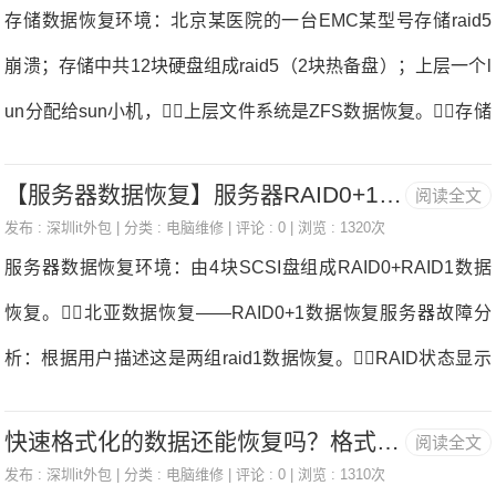
开始有一块硬盘离线，但是管理员没有发现，直
存储数据恢复环境：北京某医院的一台EMC某型号存储raid5
了下一步操作，那这个快捷键就失灵了，
到另一块硬盘掉线后RAID崩溃，服务器不可用数据恢
崩溃；存储中共12块硬盘组成raid5（2块热备盘）；上层一个l
复。管理员联系原厂工程师，原厂工程师建议将其中
un分配给sun小机，上层文件系统是ZFS数据恢复。存储
一块掉线硬盘强制上线，但同时强调此操作的风险。
故障：故障存储中有2块硬盘出现故障，但只有1块热备盘激
管理员将其中一块掉线硬盘强制上线后，发现操作系统
【服务器数据恢复】服务器RAID0+1数据恢复案例
阅读全文
活成功，raid5阵列瘫痪，上层lun无法使用数据恢复。
启动异常，于是马上关掉服务器，联系我们数
发布 :
深圳it外包
| 分类 :
电脑维修
| 评论 : 0 | 浏览 : 1320次
存储数据恢复过程：1、数据恢复工程师检测故障存储中所有
服务器数据恢复环境：由4块SCSI盘组成RAID0+RAID1数据
据恢复中心寻求帮助。RA
磁盘没有发现物理故障和坏道数据恢复。2、使用工具将故
恢复。北亚数据恢复——RAID0+1数据恢复服务器故障分
障存储中的全部磁盘镜像备份数据恢复。源磁盘的扇区大小
析：根据用户描述这是两组raid1数据恢复。RAID状态显示
是520字节，需要把所有备份数据做520字节to512字节的转
3快盘offline。如果如用户所说的两组盘都是做的raid1，
换。3、由于所有硬盘不存在物理故障和坏道，可以初步
快速格式化的数据还能恢复吗？格式化数据恢复秘诀
阅读全文
现在应该有一组逻辑盘可以正常工作，但是事实并不
判断故障是由部分磁盘读写不稳定造成的数据恢复。因为E
发布 :
深圳it外包
| 分类 :
电脑维修
| 评论 : 0 | 浏览 : 1310次
是这样。服务器数据恢复过程：1、把硬盘单独接到SCSI适