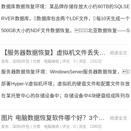
分区表丢失找不到了数据恢复。重启所有设备，E
数据库数据恢复环境：某品牌存储存放大小约80TB的SQLSE
窗口中，
SXSERVER均无法连接到那台IBM存储所在的STORAGE。
RVER数据库，数据库包含两个LDF文件，每10天生成一个
于是联系我们数据恢复中心进行数据恢复。管理员在
500GB大小的NDF文件数据恢复。北亚数据恢复——S
和北亚服务器数据恢复工程师沟通过程中提到曾经在这个存储
QLSERVER数据恢复数据库故障分析：存储损坏，SQLSER
网络中连接过一台windowsserver服务器，具体情况不详数
【服务器数据恢复】虚拟机文件丢失导致Hyper-V瘫痪的数据恢复
阅读全文
VER数据库不可用数据恢复。对数据库文件进行恢复后
据恢复。服务器数据恢复工程师初步判断可能是接入的那
发布 :
深圳it外包
| 分类 :
电脑维修
| 评论 : 0 | 浏览 : 1332次
发现有几个NDF文件大小变为0KB。数据库数据恢复过
服务器数据恢复环境：WindowsServer服务器数据恢复，
台windo
程：1、对故障存储所有硬盘做镜像备份，基于镜像文件扫描
部署Hyper-V虚拟机环境；虚拟机的硬盘文件和配置文件存放
数据库碎片数据恢复。2、北亚数据恢复工程师根据ND
在某托管中心的存储设备中；存储设备中4块硬盘组成阵列存
F文件的页面特征，按照文件号、页号拼接碎片，重组生成
储虚拟机的数据文件，单块4T硬盘存储虚拟机数据文件备
这些0kb的NDF文件数据恢复。3、检测数据库文件数据
图片 电脑数据恢复软件哪个好？3个工具推荐
阅读全文
份数据恢复。服务器故障分析恢复方案：由于存储设备中的
恢复。使用北亚自主研发的MSSQL文件检测工具对所有
发布 :
深圳it外包
| 分类 :
电脑维修
| 评论 : 0 | 浏览 : 1280次