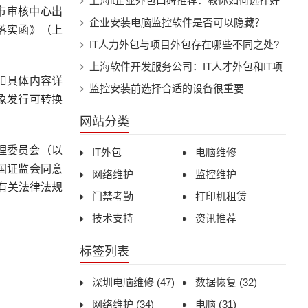
上海it企业外包口碑推荐：教你如何选择好
上市审核中心出
的IT外包企业
企业安装电脑监控软件是否可以隐藏？
落实函》（上
IT人力外包与项目外包存在哪些不同之处?
上海软件开发服务公司：IT人才外包和IT项
具体内容详
目外包的不同差异化选择攻略
监控安装前选择合适的设备很重要
象发行可转换
网站分类
理委员会（以
IT外包
电脑维修
国证监会同意
网络维护
监控维护
有关法律法规
门禁考勤
打印机租赁
技术支持
资讯推荐
标签列表
深圳电脑维修
(47)
数据恢复
(32)
网络维护
(34)
电脑
(31)